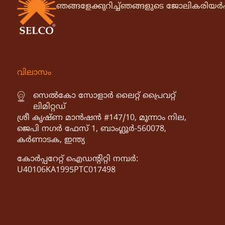
ഞങ്ങളേക്കുറിച്ച്
ഞങ്ങളുടെ ജോലി
കരിയർ
വിലാസം
സെൽകോ സോളാർ ലൈറ്റ് പ്രൈവറ്റ്
ലിമിറ്റഡ്
ശ്രീ കൃഷ്ണ മാൻഷൻ #147/10, മൂന്നാം നില,
ജെപി നഗർ ഫേസ് 1, ബാംഗ്ലൂർ-560078,
കർണാടക, ഇന്ത്യ
കോർപ്പറേറ്റ് ഐഡൻ്റിറ്റി നമ്പർ:
U40106KA1995PTC017498