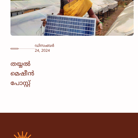
ഡിസംബർ
24, 2024
തയ്യൽ
മെഷീൻ
പോസ്റ്റ്