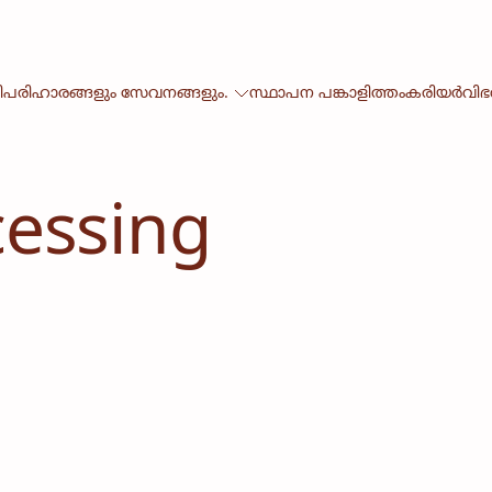
ി
പരിഹാരങ്ങളും സേവനങ്ങളും.
സ്ഥാപന പങ്കാളിത്തം
കരിയർ
വി
cessing