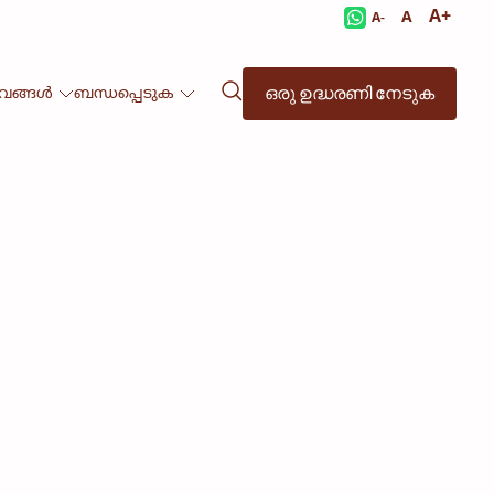
A+
A
A-
ഒരു ഉദ്ധരണി നേടുക
ഭവങ്ങൾ
ബന്ധപ്പെടുക