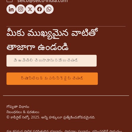
selco@selco-india.com
మీకు ముఖ్యమైన వాటితో
తాజాగా ఉండండి
గోప్యతా విధానం
నిబంధనలు & షరతులు
© కాపీరైట్ సెల్కో 2025. అన్ని హక్కులూ ప్రత్యేకించుకోవడమైనది.
మా కస్టమర్ల స్థానిక పరిస్థితులైన భూభాగం, స్థావరాల స్వభావం, భరించగలిగే సామర్థ్యం, ​​