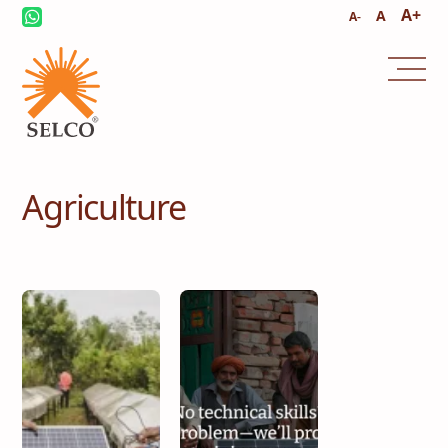
A+
A
A-
Agriculture