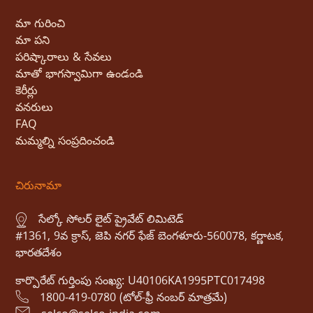
మా గురించి
మా పని
పరిష్కారాలు & సేవలు
మాతో భాగస్వామిగా ఉండండి
కెరీర్లు
వనరులు
FAQ
మమ్మల్ని సంప్రదించండి
చిరునామా
సేల్కో సోలర్ లైట్ ప్రైవేట్ లిమిటెడ్
#1361, 9వ క్రాస్, జెపి నగర్ ఫేజ్ బెంగళూరు-560078, కర్ణాటక,
భారతదేశం
కార్పొరేట్ గుర్తింపు సంఖ్య: U40106KA1995PTC017498
1800-419-0780 (టోల్-ఫ్రీ నంబర్ మాత్రమే)