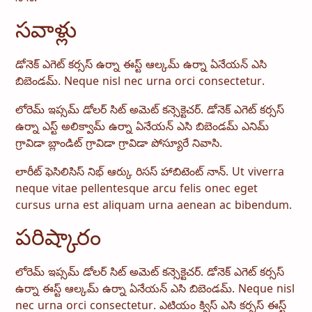
సవాళ్లు
డోనెక్ ఎగెట్ కర్సస్ ఉర్నా ఈస్ట్ ఆల్కమ్ ఉర్నా ఏనేయన్ ఎసి
బిబెండమ్. Neque nisl nec urna orci consectetur.
లోరెమ్ ఇప్సమ్ డోలర్ సిట్ అమెట్ కన్సెక్టెచర్. డోనెక్ ఎగెట్ కర్సస్
ఉర్నా ఎస్ట్ అలిక్వామ్ ఉర్నా ఏనేయన్ ఎసి బిబెండమ్ ఎనిమ్
గ్రావిడా బ్లాండిట్ గ్రావిడా గ్రావిడా పోస్యూరే నివాసి.
లారీట్ ఫెసిలిసిస్ నిభ్ ఆర్కు రిసస్ హాబిటెంట్ నాన్. Ut viverra
neque vitae pellentesque arcu felis onec eget
cursus urna est aliquam urna aenean ac bibendum.
పరిష్కారం
లోరెమ్ ఇప్సమ్ డోలర్ సిట్ అమెట్ కన్సెక్టెచర్. డోనెక్ ఎగెట్ కర్సస్
ఉర్నా ఈస్ట్ ఆల్కమ్ ఉర్నా ఏనేయన్ ఎసి బిబెండమ్. Neque nisl
nec urna orci consectetur. ఎటియం క్విస్ ఎసి కర్సస్ ఈస్ట్