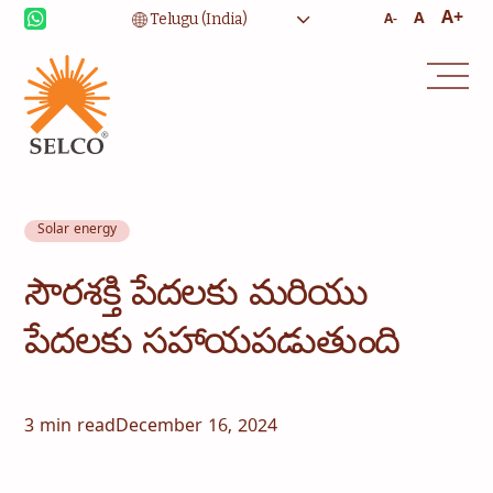
A+
A
A-
Solar energy
జీవనోపాధి
ఆరోగ్య సంరక్షణ
సౌరశక్తి పేదలకు మరియు
విద్య
సంస్థాగత సేవలు
పేదలకు సహాయపడుతుంది
కమ్యూనిటీ
గృహోపకరణాలకు శక్తి
కన్సల్టెన్సీ
సేవ మరియు నిర్వహణ
3 min read
December 16, 2024