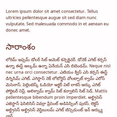
Lorem ipsum dolor sit amet consectetur. Tellus
ultricies pellentesque augue sit sed diam nunc
vulputate. Sed malesuada commodo in et aenean eu
donec amet.
సారాంశం
లోరెమ్ ఇప్సమ్ డోలర్ సిట్ అమెట్ కన్సెక్టెచర్. డోనెక్ ఎగెట్ కర్సస్
ఉర్నా ఈస్ట్ ఆల్కమ్ ఉర్నా ఏనేయన్ ఎసి బిబెండమ్. Neque nisl
nec urna orci consectetur. ఎటియం క్విస్ ఎసి కర్సస్ ఈస్ట్
డిగ్నిసిమ్ ఎగెట్. ఎగెస్టాస్ నెక్ లోబోర్టిస్ వోలట్పాట్ క్వామ్ ఎరోస్
మెసెనాస్. పెల్లెంటెస్క్ ఓడియో ఆక్టర్ విటే లాకస్ ఆర్కు ఎగెట్
పోర్టిటర్ నిస్ల్. అలిక్వామ్ క్వామ్ సిట్ కన్వాలిస్ సిట్ సెడ్. Mattis
pellentesque bibendum proin imperdiet. అల్ట్రిసెస్
ఎజెస్టాస్ ఫెసిలిసిస్ వివర్రా ప్రేసెంట్ అడిపిస్సింగ్ పురస్. లెక్టస్
అల్ట్రిసెస్ అల్ట్రిసెస్ వెస్టిబులమ్ ఎగెట్ టిన్సిడుంట్ ఇన్ ఆర్క్యు
నాన్.