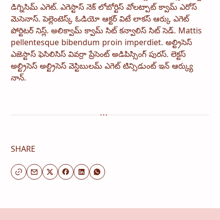
డిగ్నిసిమ్ ఎగెట్. ఎగెస్టాస్ నెక్ లోబోర్టిస్ వోలట్పాట్ క్వామ్ ఎరోస్
మెసెనాస్. పెల్లెంటెస్క్ ఓడియో ఆక్టర్ విటే లాకస్ ఆర్కు ఎగెట్
పోర్టిటర్ నిస్ల్. అలిక్వామ్ క్వామ్ సిట్ కన్వాలిస్ సిట్ సెడ్. Mattis
pellentesque bibendum proin imperdiet. అల్ట్రిసెస్
ఎజెస్టాస్ ఫెసిలిసిస్ వివర్రా ప్రేసెంట్ అడిపిస్సింగ్ పురస్. లెక్టస్
అల్ట్రిసెస్ అల్ట్రిసెస్ వెస్టిబులమ్ ఎగెట్ టిన్సిడుంట్ ఇన్ ఆర్క్యు
నాన్.
SHARE