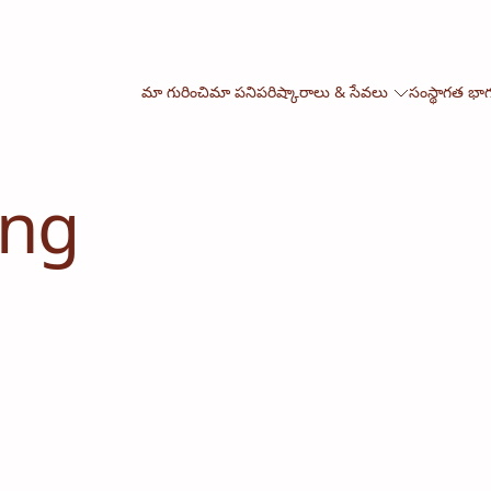
మా గురించి
మా పని
పరిష్కారాలు & సేవలు
సంస్థాగత భా
ing