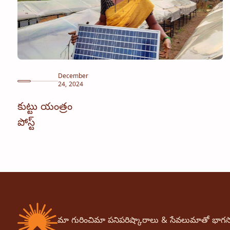
December
24, 2024
కుట్టు యంత్రం
పోస్ట్
మా గురించి
మా పని
పరిష్కారాలు & సేవలు
మాతో భాగస