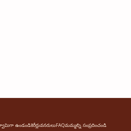
్వామిగా ఉండండి
కెరీర్లు
వనరులు
FAQ
మమ్మల్ని సంప్రదించండి