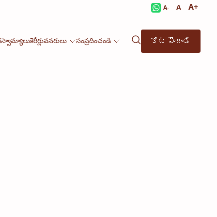
A+
A
A-
కోట్ పొందండి
గస్వామ్యాలు
కెరీర్లు
వనరులు
సంప్రదించండి