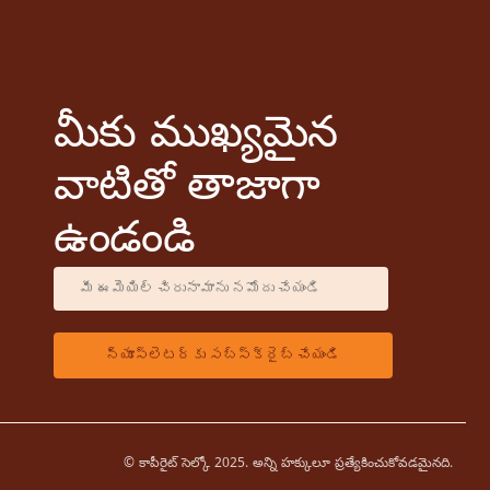
మీకు ముఖ్యమైన
వాటితో తాజాగా
ఉండండి
© కాపీరైట్ సెల్కో 2025. అన్ని హక్కులూ ప్రత్యేకించుకోవడమైనది.