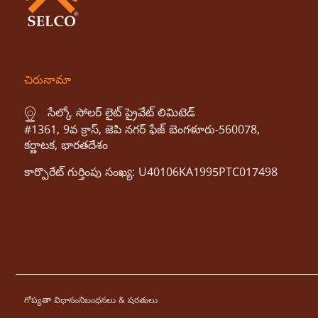
చిరునామా
సేల్కో సోలర్ లైట్ ప్రైవేట్ లిమిటెడ్
#1361, 9వ క్రాస్, జెపి నగర్ ఫేజ్ బెంగళూరు-560078,
కర్ణాటక, భారతదేశం
కార్పొరేట్ గుర్తింపు సంఖ్య: U40106KA1995PTC017498
గోప్యతా విధానం
నిబంధనలు & షరతులు