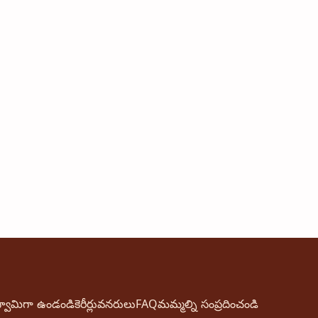
్వామిగా ఉండండి
కెరీర్లు
వనరులు
FAQ
మమ్మల్ని సంప్రదించండి