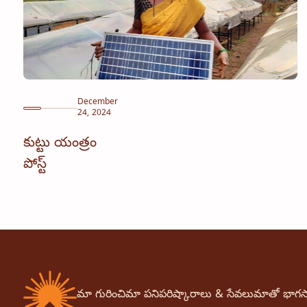
December
24, 2024
కుట్టు యంత్రం
పోస్ట్
మా గురించి
మా పని
పరిష్కారాలు & సేవలు
మాతో భాగస