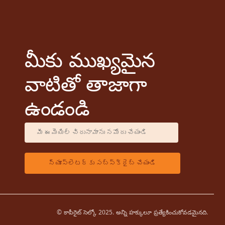
మీకు ముఖ్యమైన
వాటితో తాజాగా
ఉండండి
© కాపీరైట్ సెల్కో 2025. అన్ని హక్కులూ ప్రత్యేకించుకోవడమైనది.