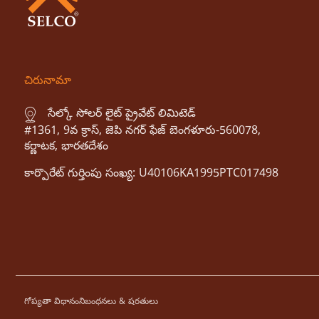
చిరునామా
సేల్కో సోలర్ లైట్ ప్రైవేట్ లిమిటెడ్
#1361, 9వ క్రాస్, జెపి నగర్ ఫేజ్ బెంగళూరు-560078,
కర్ణాటక, భారతదేశం
కార్పొరేట్ గుర్తింపు సంఖ్య: U40106KA1995PTC017498
గోప్యతా విధానం
నిబంధనలు & షరతులు