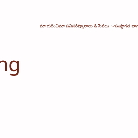
మా గురించి
మా పని
పరిష్కారాలు & సేవలు
సంస్థాగత భా
ing