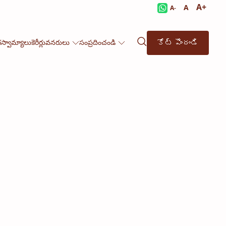
A+
A
A-
కోట్ పొందండి
గస్వామ్యాలు
కెరీర్లు
వనరులు
సంప్రదించండి