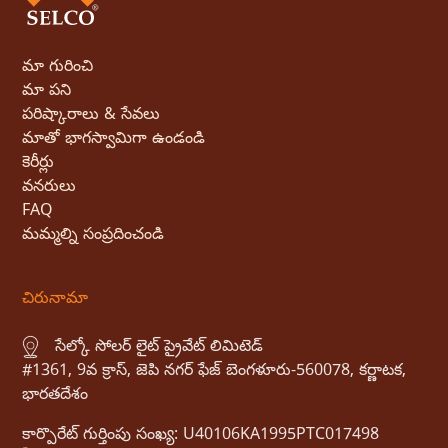
మా గురించి
మా పని
పరిష్కారాలు & సేవలు
మాతో భాగస్వామిగా ఉండండి
కెరీర్లు
వనరులు
FAQ
మమ్మల్ని సంప్రదించండి
చిరునామా
సేల్కో సోలర్ లైట్ ప్రైవేట్ లిమిటెడ్
#1361, 9వ క్రాస్, జెపి నగర్ ఫేజ్ బెంగళూరు-560078, కర్ణాటక,
భారతదేశం
కార్పొరేట్ గుర్తింపు సంఖ్య: U40106KA1995PTC017498