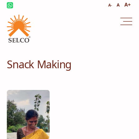
A+
A
A-
Snack Making