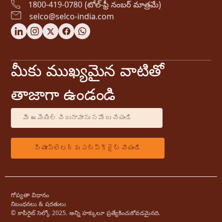
1800-419-0780 (టోల్-ఫ్రీ నంబర్ మాత్రమే)
selco@selco-india.com
మీకు ముఖ్యమైన వాటితో
తాజాగా ఉండండి
గోప్యతా విధానం
నిబంధనలు & షరతులు
© కాపీరైట్ సెల్కో 2025. అన్ని హక్కులూ ప్రత్యేకించుకోవడమైనది.