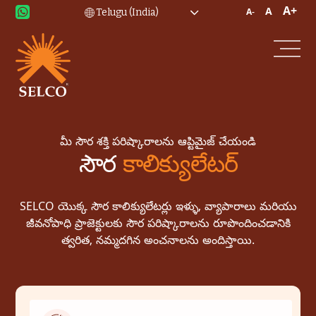
A+
A
A-
మీ సౌర శక్తి పరిష్కారాలను ఆప్టిమైజ్ చేయండి
సౌర
కాలిక్యులేటర్
SELCO యొక్క సౌర కాలిక్యులేటర్లు ఇళ్ళు, వ్యాపారాలు మరియు
జీవనోపాధి ప్రాజెక్టులకు సౌర పరిష్కారాలను రూపొందించడానికి
త్వరిత, నమ్మదగిన అంచనాలను అందిస్తాయి.