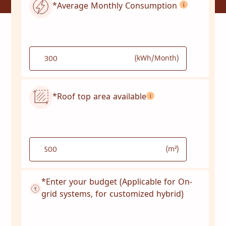
*Average Monthly Consumption
(kWh/Month)
*Roof top area available
జీవనోపాధి
ఆరోగ్య సంరక్షణ
విద్య
సంస్థాగత సేవలు
(m²)
కమ్యూనిటీ
గృహోపకరణాలకు శక్తి
కన్సల్టెన్సీ
సేవ మరియు నిర్వహణ
*Enter your budget (Applicable for On-
grid systems, for customized hybrid)