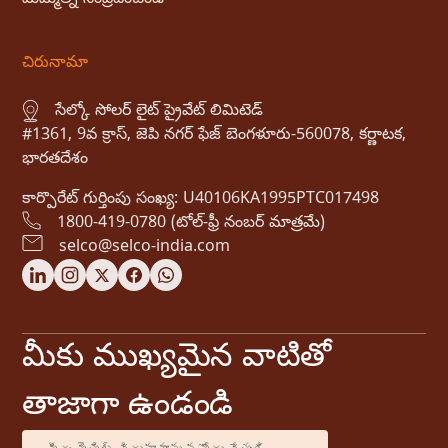
చిరునామా
సేల్కో సోలర్ లైట్ ప్రైవేట్ లిమిటెడ్
#1361, 9వ క్రాస్, జెపి నగర్ ఫేజ్ బెంగళూరు-560078, కర్ణాటక,
భారతదేశం
కార్పొరేట్ గుర్తింపు సంఖ్య: U40106KA1995PTC017498
1800-419-0780 (టోల్-ఫ్రీ నంబర్ మాత్రమే)
selco@selco-india.com
మీకు ముఖ్యమైన వాటితో
తాజాగా ఉండండి