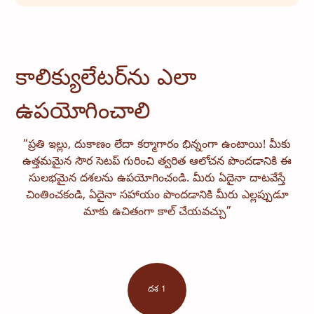
కాలిక్యులేటర్‌ను ఎలా
ఉపయోగించాలి
“ప్రతి ఇల్లు, దుకాణం లేదా కర్మాగారం భిన్నంగా ఉంటాయి! మీకు
ఉత్తమమైన సౌర సెటప్ గురించి త్వరిత ఆలోచన పొందడానికి ఈ
సులభమైన దశలను ఉపయోగించండి. మీరు ఏదైనా దాటవేస్తే
చింతించకండి, ఏదైనా సహాయం పొందడానికి మీరు ఎల్లప్పుడూ
మాకు ఉచితంగా కాల్ చేయవచ్చు”
దశ 1