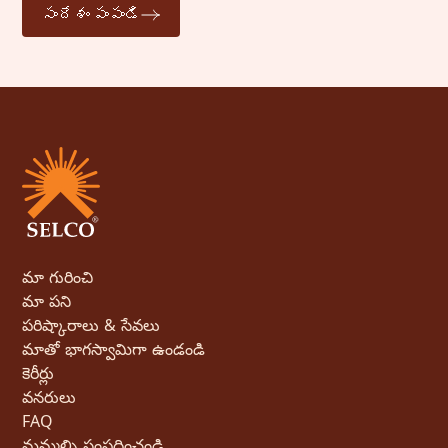
సందేశం పంపండి
మా గురించి
మా పని
పరిష్కారాలు & సేవలు
మాతో భాగస్వామిగా ఉండండి
కెరీర్లు
వనరులు
FAQ
మమ్మల్ని సంప్రదించండి