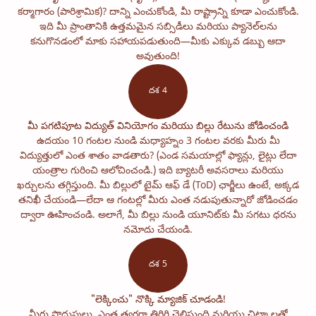
కర్మాగారం (పారిశ్రామిక)? దాన్ని ఎంచుకోండి, మీ రాష్ట్రాన్ని కూడా ఎంచుకోండి.
ఇది మీ ప్రాంతానికి ఉత్తమమైన సబ్సిడీలు మరియు ప్యానెల్‌లను
కనుగొనడంలో మాకు సహాయపడుతుంది—మీకు ఎక్కువ డబ్బు ఆదా
అవుతుంది!
దశ 4
మీ పగటిపూట విద్యుత్ వినియోగం మరియు బిల్లు రేటును జోడించండి
ఉదయం 10 గంటల నుండి మధ్యాహ్నం 3 గంటల వరకు మీరు మీ
విద్యుత్తులో ఎంత శాతం వాడతారు? (ఎండ సమయాల్లో ఫ్యాన్లు, లైట్లు లేదా
యంత్రాల గురించి ఆలోచించండి.) ఇది బ్యాటరీ అవసరాలు మరియు
ఖర్చులను తగ్గిస్తుంది. మీ బిల్లులో టైమ్ ఆఫ్ డే (ToD) ఛార్జీలు ఉంటే, అక్కడ
తనిఖీ చేయండి—లేదా ఆ గంటల్లో మీరు ఎంత నడుపుతున్నారో జోడించడం
ద్వారా ఊహించండి. అలాగే, మీ బిల్లు నుండి యూనిట్‌కు మీ సగటు ధరను
నమోదు చేయండి.
దశ 5
"లెక్కించు" నొక్కి మ్యాజిక్ చూడండి!
మీరు పొదుపులు, ఎంత త్వరగా తిరిగి చెల్లిస్తుంది మరియు చిట్కాలతో