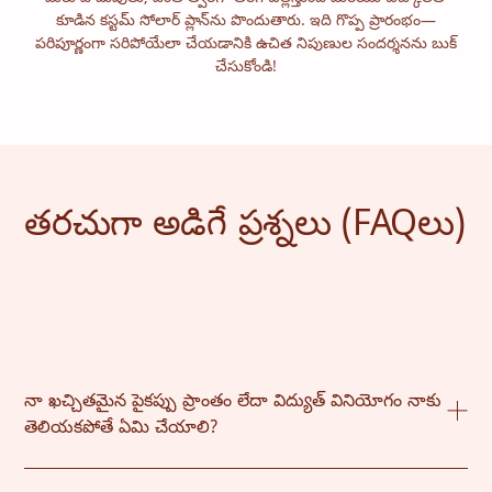
కూడిన కస్టమ్ సోలార్ ప్లాన్‌ను పొందుతారు. ఇది గొప్ప ప్రారంభం—
పరిపూర్ణంగా సరిపోయేలా చేయడానికి ఉచిత నిపుణుల సందర్శనను బుక్
చేసుకోండి!
తరచుగా అడిగే ప్రశ్నలు (FAQలు)
నా ఖచ్చితమైన పైకప్పు ప్రాంతం లేదా విద్యుత్ వినియోగం నాకు
తెలియకపోతే ఏమి చేయాలి?
మీ ఉత్తమ అంచనాను ఉపయోగించండి. ఈ సాధనం ఉజ్జాయింపు