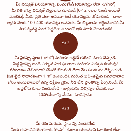
మీ విద్యుత్ వినియోగాన్ని పంచుకోండి (యూనిట్లు లేదా kWhలో)
మీ గత కొన్ని విద్యుత్ బిల్లులను చూడండి (6-12 నెలల నుండి అయితే
మంచిది). మీరు ప్రతి నెలా ఉపయోగించే యూనిట్లను జోడించండి—చాలా
ఇళ్లకు నెలకు 100-400 యూనిట్లు అవసరం. మీ బిల్లులను తగ్గించడానికి మీ
సౌర వ్యవస్థ ఎంత పెద్దదిగా ఉండాలో ఇది మాకు చెబుతుంది!
దశ 2
మీ పైకప్పు స్థలం (m² లో) మరియు బడ్జెట్ గురించి మాకు చెప్పండి.
పెద్ద పైకప్పు అంటే ఎక్కువ సౌర ఫలకాలు మరియు ఎక్కువ పొదుపు!
పరిమాణం తెలియదా? టేప్‌తో కొలవండి లేదా నేల పలకలను లెక్కించండి
(ఒక టైల్ సాధారణంగా 1 m² ఉంటుంది). మరింత ఖచ్చితమైన సమాధానాల
కోసం అందుబాటులో ఉన్న దక్షిణం వైపు, నీడ లేని ప్రాంతాన్ని పేర్కొనండి. మీ
బడ్జెట్‌ను కూడా పంచుకోండి - బ్యాంకును విచ్ఛిన్నం చేయకుండా
సరిపోయేదాన్ని మేము సూచిస్తాము.
దశ 3
మీ రకం మరియు స్థానాన్ని ఎంచుకోండి
మీరు గృహ వినియోగదారు (గృహ), దుకాణ యజమాని (వాణిజ్య) లేదా