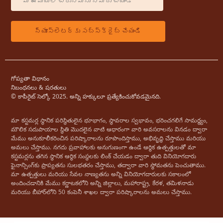
గోప్యతా విధానం
నిబంధనలు & షరతులు
© కాపీరైట్ సెల్కో 2025. అన్ని హక్కులూ ప్రత్యేకించుకోవడమైనది.
మా కస్టమర్ల స్థానిక పరిస్థితులైన భూభాగం, స్థావరాల స్వభావం, భరించగలిగే సామర్థ్యం, ​​
మౌలిక సదుపాయాల స్థితి మొదలైన వాటి ఆధారంగా వారి అవసరాలను వినడం ద్వారా
మేము అనుకూలీకరించిన పరిష్కారాలను రూపొందిస్తాము, అభివృద్ధి చేస్తాము మరియు
అమలు చేస్తాము. నగదు ప్రవాహాలకు అనుగుణంగా ఉండే ఆర్థిక ఉత్పత్తులతో మా
కస్టమర్లను తగిన స్థానిక ఆర్థిక సంస్థలకు లింక్ చేయడం ద్వారా తుది వినియోగదారు
ఫైనాన్సింగ్‌కు ప్రాప్యతను సులభతరం చేస్తాము, తద్వారా వారి స్థోమతను పెంచుతాము.
మా ఉత్పత్తులు మరియు సేవల నాణ్యతను అన్ని వినియోగదారులకు సకాలంలో
అందించడానికి మేము కర్ణాటకలోని అన్ని జిల్లాలు, మహారాష్ట్ర, కేరళ, తమిళనాడు
మరియు బీహార్‌లోని 50 కంపెనీ శాఖల ద్వారా పరిష్కారాలను అమలు చేస్తాము.