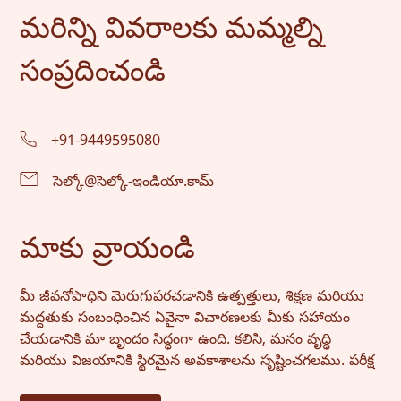
సంప్రదించండి” పై క్లిక్ చేయండి.
మరిన్ని వివరాలకు మమ్మల్ని
సంప్రదించండి
+91-9449595080
సెల్కో@సెల్కో-ఇండియా.కామ్
మాకు వ్రాయండి
మీ జీవనోపాధిని మెరుగుపరచడానికి ఉత్పత్తులు, శిక్షణ మరియు
మద్దతుకు సంబంధించిన ఏవైనా విచారణలకు మీకు సహాయం
చేయడానికి మా బృందం సిద్ధంగా ఉంది. కలిసి, మనం వృద్ధి
మరియు విజయానికి స్థిరమైన అవకాశాలను సృష్టించగలము. పరీక్ష