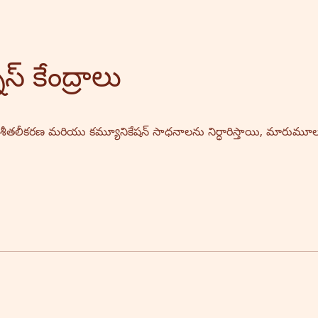
స్ కేంద్రాలు
ీకా శీతలీకరణ మరియు కమ్యూనికేషన్ సాధనాలను నిర్ధారిస్తాయి, మారుమూల