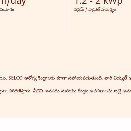
Wh/day
1.2 - 2 kWp
 వినియోగం
సిస్టమ్ / ప్యానెల్ సామర్థ్యం
యి. SELCO ఆరోగ్య కేంద్రాలకు కూడా సహాయపడుతుంది, వారి విద్యుత్
ైన్లుగా పరిగణిస్తారు. వీటిని అవసరం మరియు కేంద్రం అవసరాలను బట్టి అన