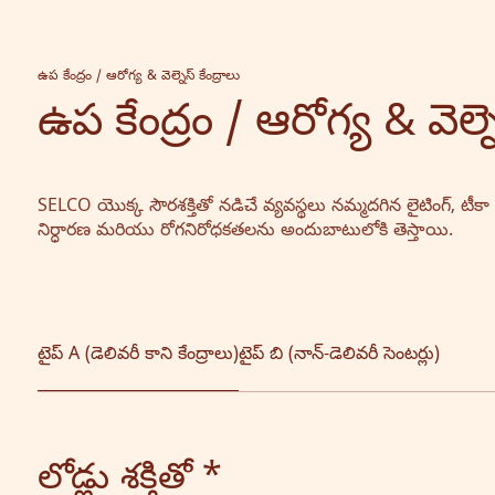
ఉప కేంద్రం / ఆరోగ్య & వెల్నెస్ కేంద్రాలు
ఉప కేంద్రం / ఆరోగ్య & వెల్నె
SELCO యొక్క సౌరశక్తితో నడిచే వ్యవస్థలు నమ్మదగిన లైటింగ్, ట
నిర్ధారణ మరియు రోగనిరోధకతలను అందుబాటులోకి తెస్తాయి.
టైప్ A (డెలివరీ కాని కేంద్రాలు)
టైప్ బి (నాన్-డెలివరీ సెంటర్లు)
లోడ్లు శక్తితో *