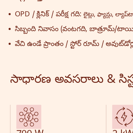
OPD / క్లినిక్ / పరీక్ష గది:
లైట్లు, ఫ్యాన్లు, ల్యాప్‌
సిబ్బంది నివాసం (వంటగది, బాత్రూమ్/టాయి
వేచి ఉండే ప్రాంతం / స్టోర్ రూమ్ / అవుట్‌డోర్
సాధారణ అవసరాలు & సిస్ట