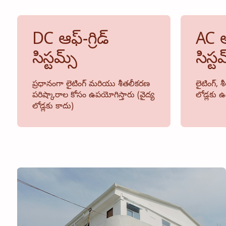
DC ఆఫ్-గ్రిడ్
AC ఆఫ
సిస్టమ్స్
సిస్టమ
ప్రధానంగా లైటింగ్ మరియు శీతలీకరణ
లైటింగ్,
పరిష్కారాల కోసం ఉపయోగిస్తారు (వైద్య
లోడ్లకు 
లోడ్లకు కాదు)