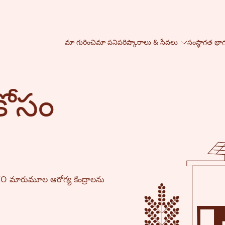
మా గురించి
మా పని
పరిష్కారాలు & సేవలు
సంస్థాగత భా
కోసం
CO మారుమూల ఆరోగ్య కేంద్రాలను