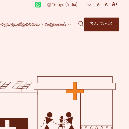
A+
A
A-
కోట్ పొందండి
గస్వామ్యాలు
కెరీర్లు
వనరులు
సంప్రదించండి