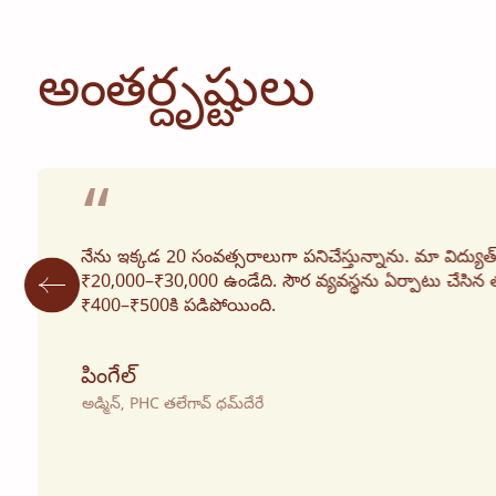
అంతర్దృష్టులు
“
నేను ఇక్కడ 20 సంవత్సరాలుగా పనిచేస్తున్నాను. మా విద్యుత్
₹20,000–₹30,000 ఉండేది. సౌర వ్యవస్థను ఏర్పాటు చేసిన 
₹400–₹500కి పడిపోయింది.
పింగేల్
అడ్మిన్, PHC తలేగావ్ ధమ్‌దేరే