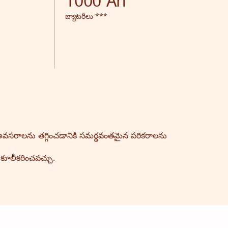
1000 Ah
బ్యాటరీలు ***
 అవసరాలను తగ్గించడానికి సమర్థవంతమైన పరికరాలను
ుకూలీకరించవచ్చు.