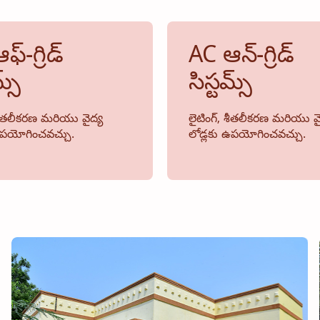
్-గ్రిడ్
AC ఆన్-గ్రిడ్
్స్
సిస్టమ్స్
 శీతలీకరణ మరియు వైద్య
లైటింగ్, శీతలీకరణ మరియు వై
ఉపయోగించవచ్చు.
లోడ్లకు ఉపయోగించవచ్చు.