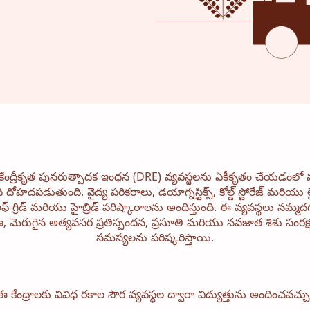
ేంద్రీకృత పునరుత్పాదక ఇంధన (DRE) వ్యవస్థలను ఏకీకృతం చేయడంలో 
 దోహదపడుతుంది. వైద్య పరికరాలు, డయాగ్నస్టిక్స్, కోల్డ్ స్టోరేజ్ మ
్, ఆఫ్-గ్రిడ్ మరియు హైబ్రిడ్ పరిష్కారాలను అందిస్తుంది. ఈ వ్యవస్థలు నమ్
 మెరుగైన అత్యవసర ప్రతిస్పందన, ప్రసూతి మరియు నవజాత శిశు సంరక
సమస్యలను పరిష్కరిస్తాయి.
ఈ కేంద్రాలకు వివిధ రకాల సౌర వ్యవస్థల ద్వారా విద్యుత్తును అందించవచ్చు