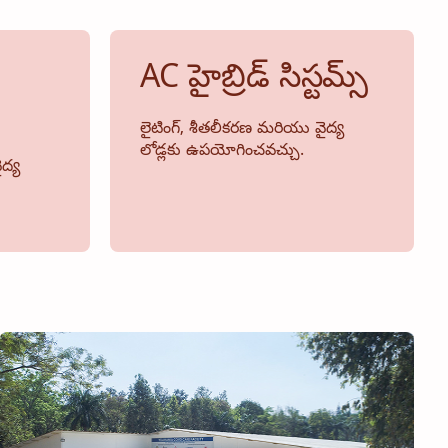
AC హైబ్రిడ్ సిస్టమ్స్
లైటింగ్, శీతలీకరణ మరియు వైద్య
లోడ్లకు ఉపయోగించవచ్చు.
ద్య