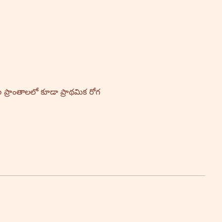
 ప్రాంతాలలో కూడా ప్రాథమిక రోగ