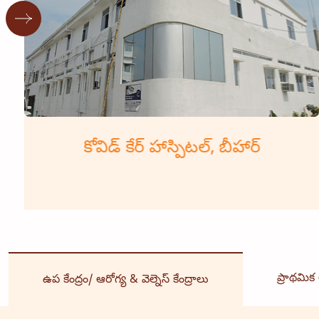
కోవిడ్ కేర్ హాస్పిటల్, బీహార్
ప్రాథమిక ఆ
ఉప కేంద్రం/ ఆరోగ్య & వెల్నెస్ కేంద్రాలు