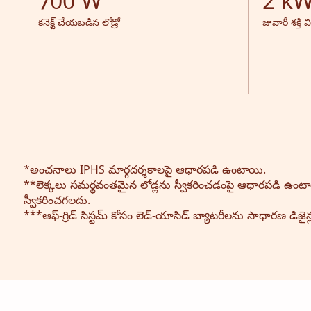
700 W
2 k
కనెక్ట్ చేయబడిన లోడ్రో
జువారీ శక్తి
*అంచనాలు IPHS మార్గదర్శకాలపై ఆధారపడి ఉంటాయి.
**లెక్కలు సమర్థవంతమైన లోడ్లను స్వీకరించడంపై ఆధారపడి ఉంటా
స్వీకరించగలదు.
***ఆఫ్-గ్రిడ్ సిస్టమ్ కోసం లెడ్-యాసిడ్ బ్యాటరీలను సాధారణ డిజ