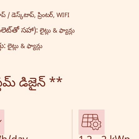
టాప్ / డెస్క్‌టాప్, ప్రింటర్, WIFI
లెట్‌తో సహా):
లైట్లు & ఫ్యాన్లు
లు:
లైట్లు & ఫ్యాన్లు
మ్ డిజైన్ **