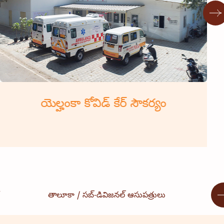
యెల్హంకా కోవిడ్ కేర్ సౌకర్యం
తాలూకా / సబ్-డివిజనల్ ఆసుపత్రులు
మల్