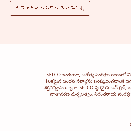
బ్రోచర్‌ను డౌన్‌లోడ్ చేసుకోండి
SELCO ఇండియా, ఆరోగ్య సంరక్షణ రంగంలో విక
కీలకమైన ఇంధన సవాళ్లను పరిష్కరించడానికి ఇది
శక్తినివ్వడం ద్వారా, SELCO స్థిరమైన ఆన్-గ్రిడ
వాతావరణ దుర్బలత్వం, నిరంతరాయ సంరక్షణ,