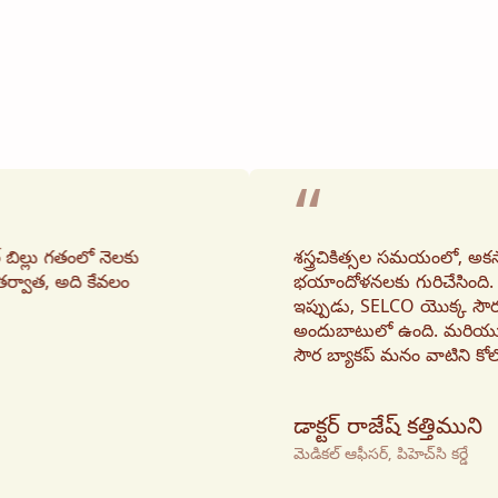
“
 బిల్లు గతంలో నెలకు
శస్త్రచికిత్సల సమయంలో, అకస్
తర్వాత, అది కేవలం
భయాందోళనలకు గురిచేసింది. 
ఇప్పుడు, SELCO యొక్క సౌర 
అందుబాటులో ఉంది. మరియు ట
సౌర బ్యాకప్ మనం వాటిని కోల్పో
డాక్టర్ రాజేష్ కత్తిముని
మెడికల్ ఆఫీసర్, పిహెచ్‌సి కర్డే