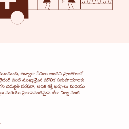
ముందుంది, తద్వారా సేవలు అందని ప్రాంతాలలో
రియు లైటింగ్ వంటి ముఖ్యమైన మౌలిక సదుపాయాలకు
మదగని విద్యుత్ సరఫరా, అధిక శక్తి ఖర్చులు మరియు
్షణ మరియు ప్రభావవంతమైన టీకా నిల్వ వంటి
.