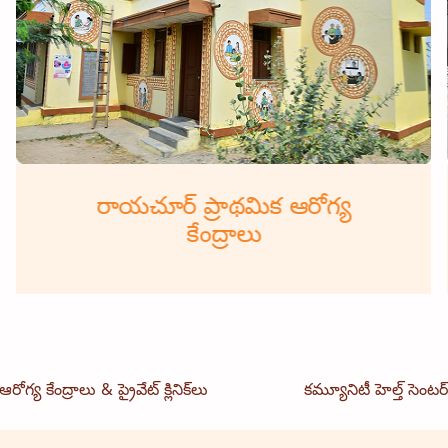
రాయచూర్ ప్రాథమిక ఆరోగ్య
కేంద్రాలు
రోగ్య కేంద్రాలు & ప్రైవేట్ క్లినిక్‌లు
కమ్యూనిటీ హెల్త్ సెంటర్