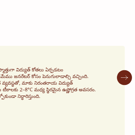
మాత్తుగా విద్యుత్ కోతలు ఏర్పడటం
మేము జనరేటర్ కోసం పెనుగులాడాల్సి వచ్చింది.
వ్యవస్థతో, మాకు నిరంతరాయ విద్యుత్
ీకాలకు 2–8°C మధ్య స్థిరమైన ఉష్ణోగ్రత అవసరం.
కుండా నిర్ధారిస్తుంది.