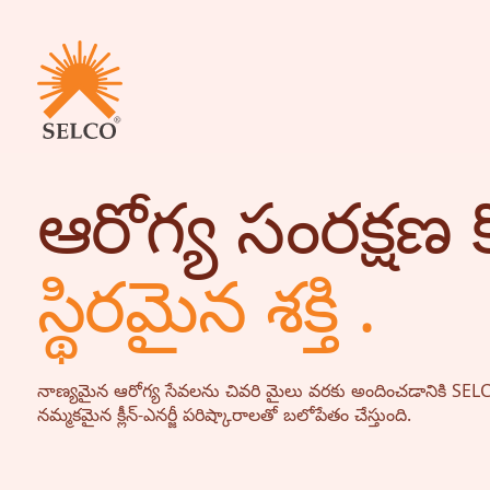
ఆరోగ్య సంరక్షణ 
జీవనోపాధి
ఆరోగ్య సంరక్షణ
స్థిరమైన శక్తి .
విద్య
సంస్థాగత సేవలు
కమ్యూనిటీ
గృహోపకరణాలకు శక్తి
నాణ్యమైన ఆరోగ్య సేవలను చివరి మైలు వరకు అందించడానికి SEL
నమ్మకమైన క్లీన్-ఎనర్జీ పరిష్కారాలతో బలోపేతం చేస్తుంది.
కన్సల్టెన్సీ
సేవ మరియు నిర్వహణ