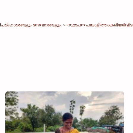
ി
പരിഹാരങ്ങളും സേവനങ്ങളും.
സ്ഥാപന പങ്കാളിത്തം
കരിയർ
വി