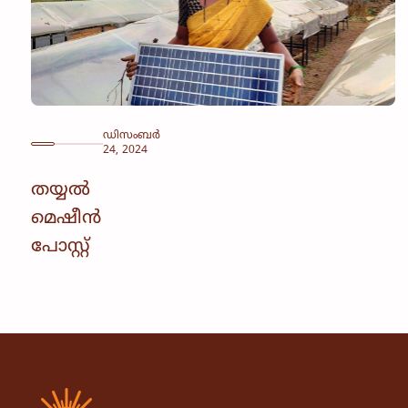
ഡിസംബർ
24, 2024
തയ്യൽ
മെഷീൻ
പോസ്റ്റ്