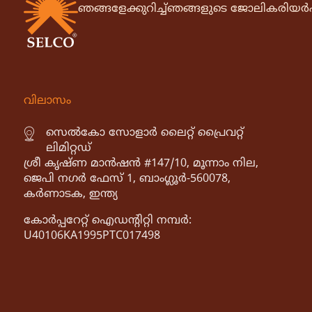
ഞങ്ങളേക്കുറിച്ച്
ഞങ്ങളുടെ ജോലി
കരിയർ
വിലാസം
സെൽകോ സോളാർ ലൈറ്റ് പ്രൈവറ്റ്
ലിമിറ്റഡ്
ശ്രീ കൃഷ്ണ മാൻഷൻ #147/10, മൂന്നാം നില,
ജെപി നഗർ ഫേസ് 1, ബാംഗ്ലൂർ-560078,
കർണാടക, ഇന്ത്യ
കോർപ്പറേറ്റ് ഐഡൻ്റിറ്റി നമ്പർ:
U40106KA1995PTC017498