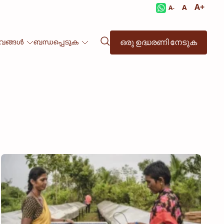
A+
A
A-
ഒരു ഉദ്ധരണി നേടുക
ഭവങ്ങൾ
ബന്ധപ്പെടുക