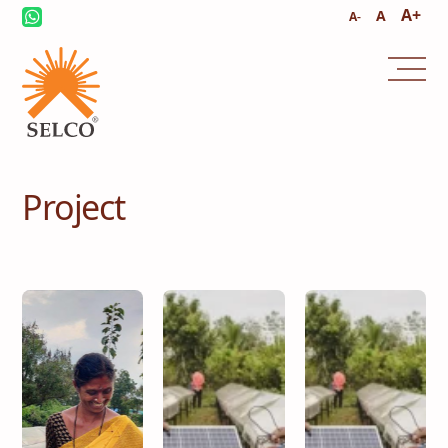
A+
A
A-
समुदाय
घरेलू ऊर्जा
कंसल्टेंसी
सेवा और रखरखाव
Project