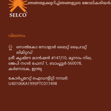
ഞങ്ങളേക്കുറിച്ച്
ഞങ്ങളുടെ ജോലി
കരിയർ
വിലാസം
സെൽകോ സോളാർ ലൈറ്റ് പ്രൈവറ്റ്
ലിമിറ്റഡ്
ശ്രീ കൃഷ്ണ മാൻഷൻ #147/10, മൂന്നാം നില,
ജെപി നഗർ ഫേസ് 1, ബാംഗ്ലൂർ-560078,
കർണാടക, ഇന്ത്യ
കോർപ്പറേറ്റ് ഐഡൻ്റിറ്റി നമ്പർ:
U40106KA1995PTC017498