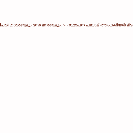
ി
പരിഹാരങ്ങളും സേവനങ്ങളും.
സ്ഥാപന പങ്കാളിത്തം
കരിയർ
വി