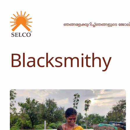
ഞങ്ങളേക്കുറിച്ച്
ഞങ്ങളുടെ ജോല
Blacksmithy