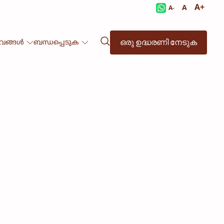
A+
A
A-
ഒരു ഉദ്ധരണി നേടുക
ഭവങ്ങൾ
ബന്ധപ്പെടുക