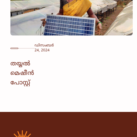
ഡിസംബർ
24, 2024
തയ്യൽ
മെഷീൻ
പോസ്റ്റ്