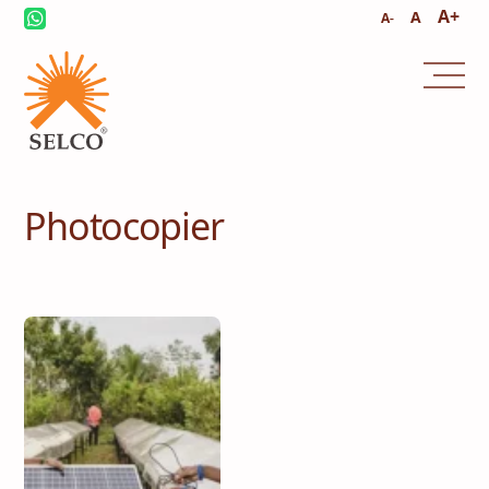
A+
A
A-
സമാലോചന
സേവനവും മാനേജ്മെൻ്റും
Photocopier