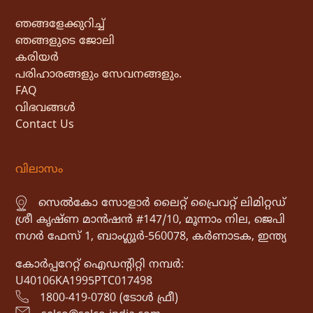
ഞങ്ങളേക്കുറിച്ച്
ഞങ്ങളുടെ ജോലി
കരിയർ
പരിഹാരങ്ങളും സേവനങ്ങളും.
FAQ
വിഭവങ്ങൾ
Contact Us
വിലാസം
സെൽകോ സോളാർ ലൈറ്റ് പ്രൈവറ്റ് ലിമിറ്റഡ്
ശ്രീ കൃഷ്ണ മാൻഷൻ #147/10, മൂന്നാം നില, ജെപി
നഗർ ഫേസ് 1, ബാംഗ്ലൂർ-560078, കർണാടക, ഇന്ത്യ
കോർപ്പറേറ്റ് ഐഡൻ്റിറ്റി നമ്പർ:
U40106KA1995PTC017498
1800-419-0780 (ടോൾ ഫ്രീ)