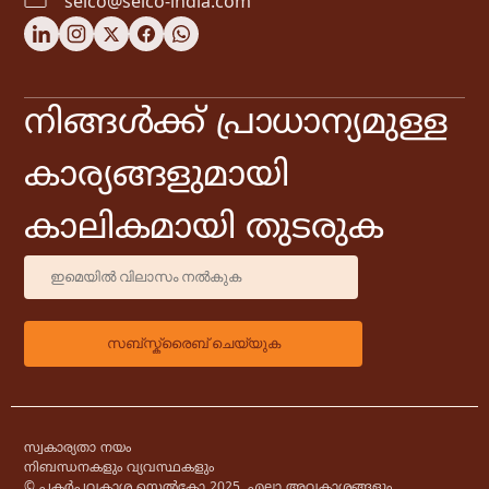
selco@selco-india.com
നിങ്ങൾക്ക് പ്രാധാന്യമുള്ള
കാര്യങ്ങളുമായി
കാലികമായി തുടരുക
സ്വകാര്യതാ നയം
നിബന്ധനകളും വ്യവസ്ഥകളും
© പകർപ്പവകാശ സെൽകോ 2025. എല്ലാ അവകാശങ്ങളും