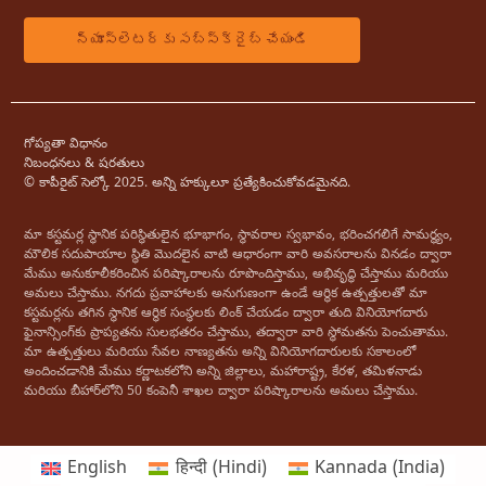
గోప్యతా విధానం
నిబంధనలు & షరతులు
© కాపీరైట్ సెల్కో 2025. అన్ని హక్కులూ ప్రత్యేకించుకోవడమైనది.
మా కస్టమర్ల స్థానిక పరిస్థితులైన భూభాగం, స్థావరాల స్వభావం, భరించగలిగే సామర్థ్యం, ​​
మౌలిక సదుపాయాల స్థితి మొదలైన వాటి ఆధారంగా వారి అవసరాలను వినడం ద్వారా
మేము అనుకూలీకరించిన పరిష్కారాలను రూపొందిస్తాము, అభివృద్ధి చేస్తాము మరియు
అమలు చేస్తాము. నగదు ప్రవాహాలకు అనుగుణంగా ఉండే ఆర్థిక ఉత్పత్తులతో మా
కస్టమర్లను తగిన స్థానిక ఆర్థిక సంస్థలకు లింక్ చేయడం ద్వారా తుది వినియోగదారు
ఫైనాన్సింగ్‌కు ప్రాప్యతను సులభతరం చేస్తాము, తద్వారా వారి స్థోమతను పెంచుతాము.
మా ఉత్పత్తులు మరియు సేవల నాణ్యతను అన్ని వినియోగదారులకు సకాలంలో
అందించడానికి మేము కర్ణాటకలోని అన్ని జిల్లాలు, మహారాష్ట్ర, కేరళ, తమిళనాడు
మరియు బీహార్‌లోని 50 కంపెనీ శాఖల ద్వారా పరిష్కారాలను అమలు చేస్తాము.
English
हिन्दी
(
Hindi
)
Kannada (India)