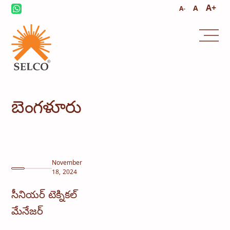
A+
A
A-
బెంగళూరు
November
18, 2024
సీనియర్ టెక్నికల్
మేనేజర్