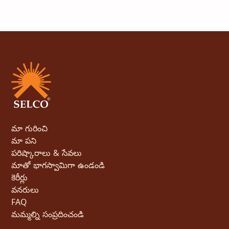
మా గురించి
మా పని
పరిష్కారాలు & సేవలు
మాతో భాగస్వామిగా ఉండండి
కెరీర్లు
వనరులు
FAQ
మమ్మల్ని సంప్రదించండి