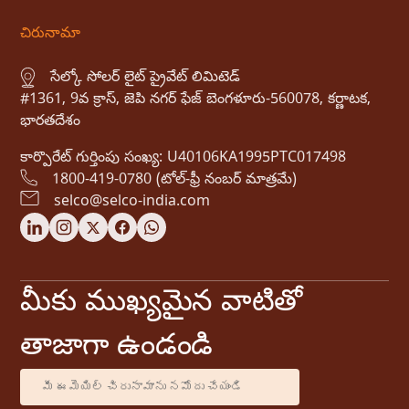
చిరునామా
సేల్కో సోలర్ లైట్ ప్రైవేట్ లిమిటెడ్
#1361, 9వ క్రాస్, జెపి నగర్ ఫేజ్ బెంగళూరు-560078, కర్ణాటక,
భారతదేశం
కార్పొరేట్ గుర్తింపు సంఖ్య: U40106KA1995PTC017498
1800-419-0780 (టోల్-ఫ్రీ నంబర్ మాత్రమే)
selco@selco-india.com
మీకు ముఖ్యమైన వాటితో
తాజాగా ఉండండి