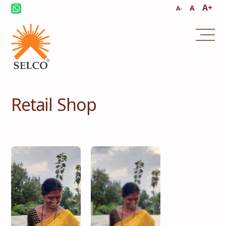
A+
A
A-
Retail Shop