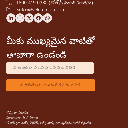
1800-419-0780 (టోల్-ఫ్రీ నంబర్ మాత్రమే)
selco@selco-india.com
మీకు ముఖ్యమైన వాటితో
తాజాగా ఉండండి
గోప్యతా విధానం
నిబంధనలు & షరతులు
© కాపీరైట్ సెల్కో 2025. అన్ని హక్కులూ ప్రత్యేకించుకోవడమైనది.