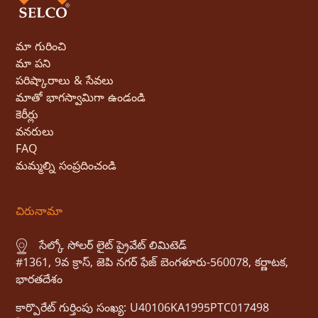
మా గురించి
మా పని
పరిష్కారాలు & సేవలు
మాతో భాగస్వామిగా ఉండండి
కెరీర్లు
వనరులు
FAQ
మమ్మల్ని సంప్రదించండి
చిరునామా
సేల్కో సోలర్ లైట్ ప్రైవేట్ లిమిటెడ్
#1361, 9వ క్రాస్, జెపి నగర్ ఫేజ్ బెంగళూరు-560078, కర్ణాటక,
భారతదేశం
కార్పొరేట్ గుర్తింపు సంఖ్య: U40106KA1995PTC017498