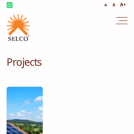
A+
A
A-
Projects