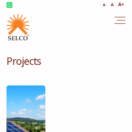
A+
A
A-
സമാലോചന
സേവനവും മാനേജ്മെൻ്റും
Projects