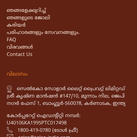
ഞങ്ങളേക്കുറിച്ച്
ഞങ്ങളുടെ ജോലി
കരിയർ
പരിഹാരങ്ങളും സേവനങ്ങളും.
FAQ
വിഭവങ്ങൾ
Contact Us
വിലാസം
സെൽകോ സോളാർ ലൈറ്റ് പ്രൈവറ്റ് ലിമിറ്റഡ്
ശ്രീ കൃഷ്ണ മാൻഷൻ #147/10, മൂന്നാം നില, ജെപി
നഗർ ഫേസ് 1, ബാംഗ്ലൂർ-560078, കർണാടക, ഇന്ത്യ
കോർപ്പറേറ്റ് ഐഡൻ്റിറ്റി നമ്പർ:
U40106KA1995PTC017498
1800-419-0780 (ടോൾ ഫ്രീ)