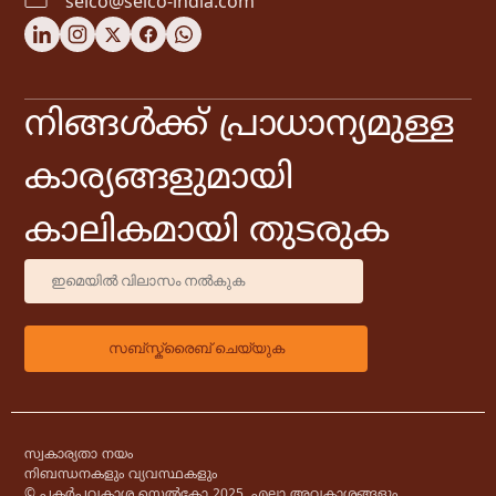
selco@selco-india.com
നിങ്ങൾക്ക് പ്രാധാന്യമുള്ള
കാര്യങ്ങളുമായി
കാലികമായി തുടരുക
സ്വകാര്യതാ നയം
നിബന്ധനകളും വ്യവസ്ഥകളും
© പകർപ്പവകാശ സെൽകോ 2025. എല്ലാ അവകാശങ്ങളും