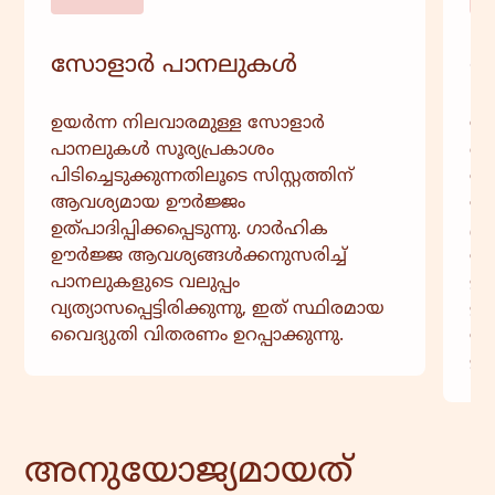
സോളാർ പാനലുകൾ
സ
ഉയർന്ന നിലവാരമുള്ള സോളാർ
സ
പാനലുകൾ സൂര്യപ്രകാശം
ബാ
പിടിച്ചെടുക്കുന്നതിലൂടെ സിസ്റ്റത്തിന്
താ
ആവശ്യമായ ഊർജ്ജം
അറ
ഉത്പാദിപ്പിക്കപ്പെടുന്നു. ഗാർഹിക
പ്
ഊർജ്ജ ആവശ്യങ്ങൾക്കനുസരിച്ച്
വർ
പാനലുകളുടെ വലുപ്പം
ഉപ
വ്യത്യാസപ്പെട്ടിരിക്കുന്നു, ഇത് സ്ഥിരമായ
ഊർ
വൈദ്യുതി വിതരണം ഉറപ്പാക്കുന്നു.
അട
ഇഷ
അനുയോജ്യമായത്