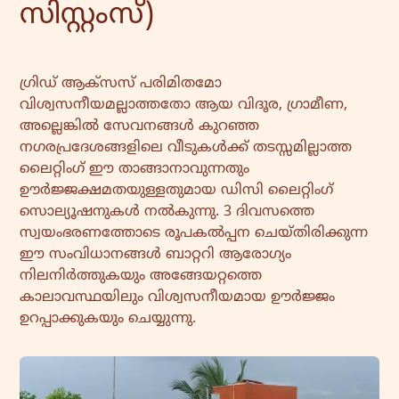
സിസ്റ്റംസ്)
ഗ്രിഡ് ആക്‌സസ് പരിമിതമോ
വിശ്വസനീയമല്ലാത്തതോ ആയ വിദൂര, ഗ്രാമീണ,
അല്ലെങ്കിൽ സേവനങ്ങൾ കുറഞ്ഞ
നഗരപ്രദേശങ്ങളിലെ വീടുകൾക്ക് തടസ്സമില്ലാത്ത
ലൈറ്റിംഗ് ഈ താങ്ങാനാവുന്നതും
ഊർജ്ജക്ഷമതയുള്ളതുമായ ഡിസി ലൈറ്റിംഗ്
സൊല്യൂഷനുകൾ നൽകുന്നു. 3 ദിവസത്തെ
സ്വയംഭരണത്തോടെ രൂപകൽപ്പന ചെയ്‌തിരിക്കുന്ന
ഈ സംവിധാനങ്ങൾ ബാറ്ററി ആരോഗ്യം
നിലനിർത്തുകയും അങ്ങേയറ്റത്തെ
കാലാവസ്ഥയിലും വിശ്വസനീയമായ ഊർജ്ജം
ഉറപ്പാക്കുകയും ചെയ്യുന്നു.