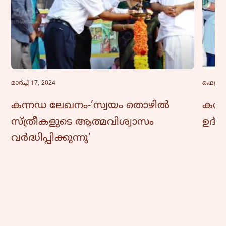
മാർച്ച്‌ 17, 2024
ഫെബ്രു
കന്നഡ ലേഖനം-‘സ്വയം തൊഴിൽ
കന്ന
സ്ത്രീകളുടെ ആത്മവിശ്വാസം
ഉദ്
വർദ്ധിപ്പിക്കുന്നു’