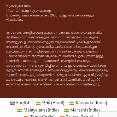
സ്വകാര്യതാ നയം
നിബന്ധനകളും വ്യവസ്ഥകളും
© പകർപ്പവകാശ സെൽകോ 2025. എല്ലാ അവകാശങ്ങളും
നിക്ഷിപ്തം
ഭൂപ്രദേശം, സെറ്റിൽമെൻ്റുകളുടെ സ്വഭാവം, താങ്ങാനാവുന്ന വില,
അടിസ്ഥാന സൗകര്യങ്ങളുടെ അവസ്ഥ മുതലായവ പോലുള്ള
ഞങ്ങളുടെ ഉപഭോക്താക്കളുടെ ആവശ്യങ്ങൾ ശ്രദ്ധിച്ചുകൊണ്ട്
ഞങ്ങൾ ഇഷ്ടാനുസൃതമാക്കിയ പരിഹാരങ്ങൾ രൂപകൽപ്പന
ചെയ്യുകയും വികസിപ്പിക്കുകയും വിന്യസിക്കുകയും ചെയ്യുന്നു.
പണമൊഴുക്കിന് അനുയോജ്യമായ സാമ്പത്തിക ഉൽപ്പന്നങ്ങളുള്ള
പ്രാദേശിക ധനകാര്യ സ്ഥാപനങ്ങൾ, അതുവഴി അവരുടെ
താങ്ങാനാവുന്ന വില വർദ്ധിപ്പിക്കുന്നു. എല്ലാ ഉപഭോക്താക്കൾക്കും
കൃത്യസമയത്ത് ഞങ്ങളുടെ ഉൽപ്പന്നങ്ങളുടെയും സേവനങ്ങളുടെയും
ഗുണനിലവാരം ഉറപ്പാക്കുന്നതിന് കർണ്ണാടകയിലെ എല്ലാ ജില്ലകളിലും
മഹാരാഷ്ട്ര, കേരളം, തമിഴ്‌നാട്, ബിഹാർ എന്നിവിടങ്ങളിലും 50
കമ്പനി ശാഖകൾ വഴി ഞങ്ങൾ പരിഹാരങ്ങൾ വിന്യസിക്കുന്നു.
English
हिन्दी
(
Hindi
)
Kannada (India)
Malayalam (India)
Marathi (India)