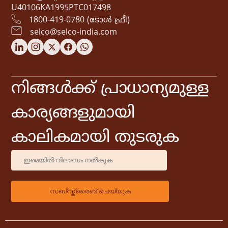
U40106KA1995PTC017498
1800-419-0780 (ടോൾ ഫ്രീ)
selco@selco-india.com
നിങ്ങൾക്ക് പ്രാധാന്യമുള്ള
കാര്യങ്ങളുമായി
കാലികമായി തുടരുക