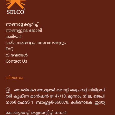
ഞങ്ങളേക്കുറിച്ച്
ഞങ്ങളുടെ ജോലി
കരിയർ
പരിഹാരങ്ങളും സേവനങ്ങളും.
FAQ
വിഭവങ്ങൾ
Contact Us
വിലാസം
സെൽകോ സോളാർ ലൈറ്റ് പ്രൈവറ്റ് ലിമിറ്റഡ്
ശ്രീ കൃഷ്ണ മാൻഷൻ #147/10, മൂന്നാം നില, ജെപി
നഗർ ഫേസ് 1, ബാംഗ്ലൂർ-560078, കർണാടക, ഇന്ത്യ
കോർപ്പറേറ്റ് ഐഡൻ്റിറ്റി നമ്പർ: