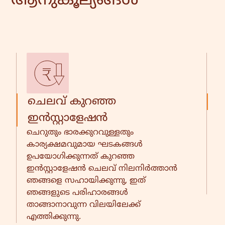
ആനുകൂല്യങ്ങൾ
ചെലവ് കുറഞ്ഞ
ക
വ
ഇൻസ്റ്റാളേഷൻ
പ
ചെറുതും ഭാരക്കുറവുള്ളതും
ഉ
കാര്യക്ഷമവുമായ ഘടകങ്ങൾ
ച
ഉപയോഗിക്കുന്നത് കുറഞ്ഞ
സ
ഇൻസ്റ്റാളേഷൻ ചെലവ് നിലനിർത്താൻ
അ
ഞങ്ങളെ സഹായിക്കുന്നു, ഇത്
ചെ
ഞങ്ങളുടെ പരിഹാരങ്ങൾ
താങ്ങാനാവുന്ന വിലയിലേക്ക്
എത്തിക്കുന്നു.