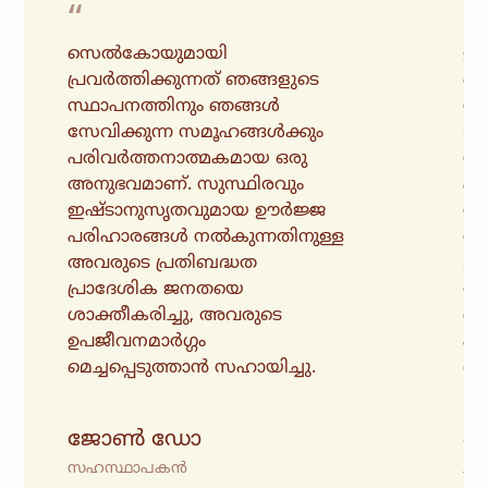
“
“
സെൽകോയുമായി
ഊർ
പ്രവർത്തിക്കുന്നത് ഞങ്ങളുടെ
സ
സ്ഥാപനത്തിനും ഞങ്ങൾ
സാ
സേവിക്കുന്ന സമൂഹങ്ങൾക്കും
മറി
പരിവർത്തനാത്മകമായ ഒരു
സമ
അനുഭവമാണ്. സുസ്ഥിരവും
പര
ഇഷ്ടാനുസൃതവുമായ ഊർജ്ജ
സൃ
പരിഹാരങ്ങൾ നൽകുന്നതിനുള്ള
അവ
അവരുടെ പ്രതിബദ്ധത
മാ
പ്രാദേശിക ജനതയെ
വർ
ശാക്തീകരിച്ചു, അവരുടെ
ശു
ഉപജീവനമാർഗ്ഗം
പ
മെച്ചപ്പെടുത്താൻ സഹായിച്ചു.
ഞങ
ജോൺ ഡോ
ജെ
സഹസ്ഥാപകൻ
ചീ