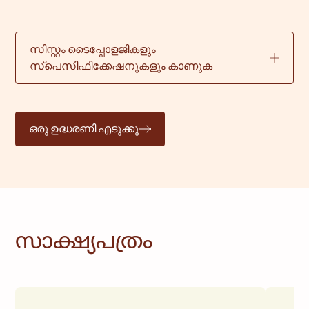
സിസ്റ്റം ടൈപ്പോളജികളും
സ്പെസിഫിക്കേഷനുകളും കാണുക
ഒരു ഉദ്ധരണി എടുക്കൂ
സാക്ഷ്യപത്രം