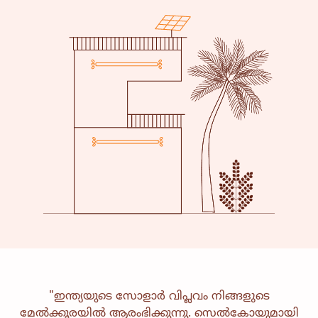
"ഇന്ത്യയുടെ സോളാർ വിപ്ലവം നിങ്ങളുടെ
ജീവിതോപായ
ആരോഗ്യ സംരക്ഷണം
മേൽക്കൂരയിൽ ആരംഭിക്കുന്നു. സെൽകോയുമായി