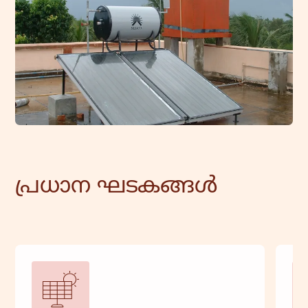
പ്രധാന ഘടകങ്ങൾ