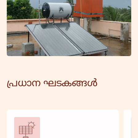
പ്രധാന ഘടകങ്ങൾ