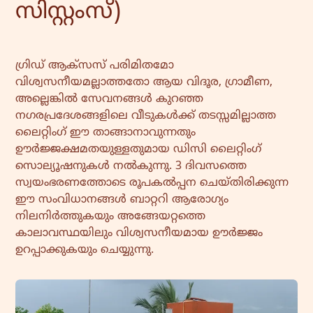
സിസ്റ്റംസ്)
ഗ്രിഡ് ആക്‌സസ് പരിമിതമോ
വിശ്വസനീയമല്ലാത്തതോ ആയ വിദൂര, ഗ്രാമീണ,
അല്ലെങ്കിൽ സേവനങ്ങൾ കുറഞ്ഞ
നഗരപ്രദേശങ്ങളിലെ വീടുകൾക്ക് തടസ്സമില്ലാത്ത
ലൈറ്റിംഗ് ഈ താങ്ങാനാവുന്നതും
ഊർജ്ജക്ഷമതയുള്ളതുമായ ഡിസി ലൈറ്റിംഗ്
സൊല്യൂഷനുകൾ നൽകുന്നു. 3 ദിവസത്തെ
സ്വയംഭരണത്തോടെ രൂപകൽപ്പന ചെയ്‌തിരിക്കുന്ന
ഈ സംവിധാനങ്ങൾ ബാറ്ററി ആരോഗ്യം
നിലനിർത്തുകയും അങ്ങേയറ്റത്തെ
കാലാവസ്ഥയിലും വിശ്വസനീയമായ ഊർജ്ജം
ഉറപ്പാക്കുകയും ചെയ്യുന്നു.