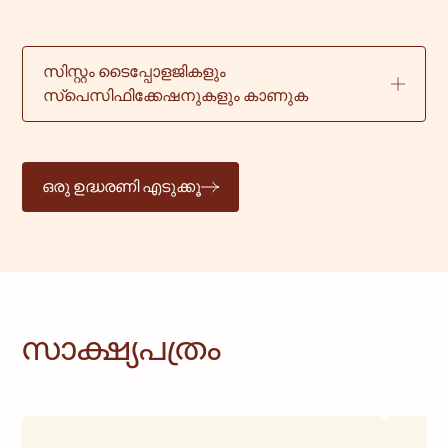
സിസ്റ്റം ടൈപ്പോളജികളും
സ്പെസിഫിക്കേഷനുകളും കാണുക
ഒരു ഉദ്ധരണി എടുക്കൂ
സാക്ഷ്യപത്രം