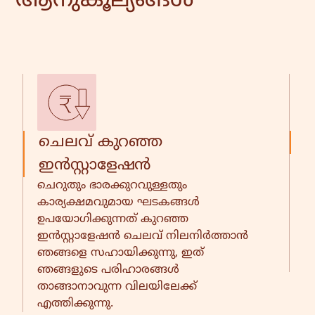
ആനുകൂല്യങ്ങൾ
ചെലവ് കുറഞ്ഞ
ക
വ
ഇൻസ്റ്റാളേഷൻ
പ
ചെറുതും ഭാരക്കുറവുള്ളതും
ഉ
കാര്യക്ഷമവുമായ ഘടകങ്ങൾ
ച
ഉപയോഗിക്കുന്നത് കുറഞ്ഞ
സ
ഇൻസ്റ്റാളേഷൻ ചെലവ് നിലനിർത്താൻ
അ
ഞങ്ങളെ സഹായിക്കുന്നു, ഇത്
ചെ
ഞങ്ങളുടെ പരിഹാരങ്ങൾ
താങ്ങാനാവുന്ന വിലയിലേക്ക്
എത്തിക്കുന്നു.