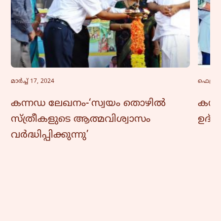
മാർച്ച്‌ 17, 2024
ഫെബ്രു
കന്നഡ ലേഖനം-‘സ്വയം തൊഴിൽ
കന്ന
സ്ത്രീകളുടെ ആത്മവിശ്വാസം
ഉദ്
വർദ്ധിപ്പിക്കുന്നു’