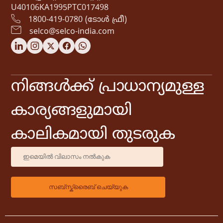
U40106KA1995PTC017498
1800-419-0780 (ടോൾ ഫ്രീ)
selco@selco-india.com
നിങ്ങൾക്ക് പ്രാധാന്യമുള്ള
കാര്യങ്ങളുമായി
കാലികമായി തുടരുക