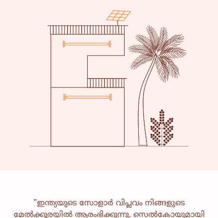
"ഇന്ത്യയുടെ സോളാർ വിപ്ലവം നിങ്ങളുടെ
ജീവിതോപായ
ആരോഗ്യ സംരക്ഷണം
മേൽക്കൂരയിൽ ആരംഭിക്കുന്നു. സെൽകോയുമായി