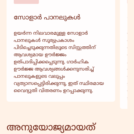
സോളാർ പാനലുകൾ
സ
ഉയർന്ന നിലവാരമുള്ള സോളാർ
സ
പാനലുകൾ സൂര്യപ്രകാശം
ബാ
പിടിച്ചെടുക്കുന്നതിലൂടെ സിസ്റ്റത്തിന്
താ
ആവശ്യമായ ഊർജ്ജം
അറ
ഉത്പാദിപ്പിക്കപ്പെടുന്നു. ഗാർഹിക
പ്
ഊർജ്ജ ആവശ്യങ്ങൾക്കനുസരിച്ച്
വർ
പാനലുകളുടെ വലുപ്പം
ഉപ
വ്യത്യാസപ്പെട്ടിരിക്കുന്നു, ഇത് സ്ഥിരമായ
ഊർ
വൈദ്യുതി വിതരണം ഉറപ്പാക്കുന്നു.
അട
ഇഷ
അനുയോജ്യമായത്