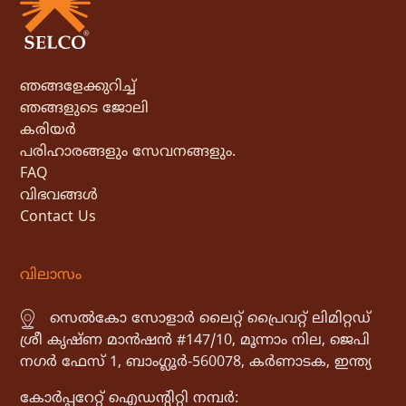
ഞങ്ങളേക്കുറിച്ച്
ഞങ്ങളുടെ ജോലി
കരിയർ
പരിഹാരങ്ങളും സേവനങ്ങളും.
FAQ
വിഭവങ്ങൾ
Contact Us
വിലാസം
സെൽകോ സോളാർ ലൈറ്റ് പ്രൈവറ്റ് ലിമിറ്റഡ്
ശ്രീ കൃഷ്ണ മാൻഷൻ #147/10, മൂന്നാം നില, ജെപി
നഗർ ഫേസ് 1, ബാംഗ്ലൂർ-560078, കർണാടക, ഇന്ത്യ
കോർപ്പറേറ്റ് ഐഡൻ്റിറ്റി നമ്പർ: