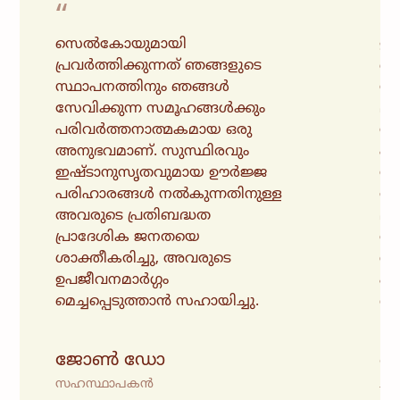
“
“
സെൽകോയുമായി
ഊർ
പ്രവർത്തിക്കുന്നത് ഞങ്ങളുടെ
സ
സ്ഥാപനത്തിനും ഞങ്ങൾ
സാ
സേവിക്കുന്ന സമൂഹങ്ങൾക്കും
മറി
പരിവർത്തനാത്മകമായ ഒരു
സമ
അനുഭവമാണ്. സുസ്ഥിരവും
പര
ഇഷ്ടാനുസൃതവുമായ ഊർജ്ജ
സൃ
പരിഹാരങ്ങൾ നൽകുന്നതിനുള്ള
അവ
അവരുടെ പ്രതിബദ്ധത
മാ
പ്രാദേശിക ജനതയെ
വർ
ശാക്തീകരിച്ചു, അവരുടെ
ശു
ഉപജീവനമാർഗ്ഗം
പ
മെച്ചപ്പെടുത്താൻ സഹായിച്ചു.
ഞങ
ജോൺ ഡോ
ജെ
സഹസ്ഥാപകൻ
ചീ