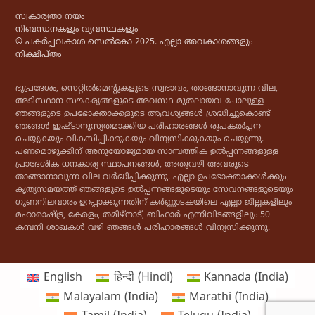
സ്വകാര്യതാ നയം
നിബന്ധനകളും വ്യവസ്ഥകളും
© പകർപ്പവകാശ സെൽകോ 2025. എല്ലാ അവകാശങ്ങളും
നിക്ഷിപ്തം
ഭൂപ്രദേശം, സെറ്റിൽമെൻ്റുകളുടെ സ്വഭാവം, താങ്ങാനാവുന്ന വില,
അടിസ്ഥാന സൗകര്യങ്ങളുടെ അവസ്ഥ മുതലായവ പോലുള്ള
ഞങ്ങളുടെ ഉപഭോക്താക്കളുടെ ആവശ്യങ്ങൾ ശ്രദ്ധിച്ചുകൊണ്ട്
ഞങ്ങൾ ഇഷ്ടാനുസൃതമാക്കിയ പരിഹാരങ്ങൾ രൂപകൽപ്പന
ചെയ്യുകയും വികസിപ്പിക്കുകയും വിന്യസിക്കുകയും ചെയ്യുന്നു.
പണമൊഴുക്കിന് അനുയോജ്യമായ സാമ്പത്തിക ഉൽപ്പന്നങ്ങളുള്ള
പ്രാദേശിക ധനകാര്യ സ്ഥാപനങ്ങൾ, അതുവഴി അവരുടെ
താങ്ങാനാവുന്ന വില വർദ്ധിപ്പിക്കുന്നു. എല്ലാ ഉപഭോക്താക്കൾക്കും
കൃത്യസമയത്ത് ഞങ്ങളുടെ ഉൽപ്പന്നങ്ങളുടെയും സേവനങ്ങളുടെയും
ഗുണനിലവാരം ഉറപ്പാക്കുന്നതിന് കർണ്ണാടകയിലെ എല്ലാ ജില്ലകളിലും
മഹാരാഷ്ട്ര, കേരളം, തമിഴ്‌നാട്, ബിഹാർ എന്നിവിടങ്ങളിലും 50
കമ്പനി ശാഖകൾ വഴി ഞങ്ങൾ പരിഹാരങ്ങൾ വിന്യസിക്കുന്നു.
English
हिन्दी
(
Hindi
)
Kannada (India)
Malayalam (India)
Marathi (India)